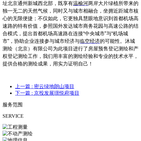
址北京通州新城西北部，既享有
温榆河
两岸大片绿植所带来的
独一无二的天然气候，同时又与城市相融合，坐拥近距城市核
心的无限便捷；不仅如此，它更独具慧眼地意识到首都机场高
速路的特有价值，参照国外发达城市商务花园与高速公路的结
合模式，提出首都机场高速路在连接
“
中央城市
”
与
“
机场城
市
”
，协助企业连接参与城市经济与
临空经济
的可能性。沐城
测绘（北京）有限公司为此项目进行了房屋预售登记测绘和产
权登记测绘工作，
我们用丰富的测绘经验和专业的技术水平，
提供合格的测绘成果，用实力证明自己！
上一篇
: 密云绿地朗山项目
下一篇
: 京投发展璟悦府项目
服务范围
SERVICE