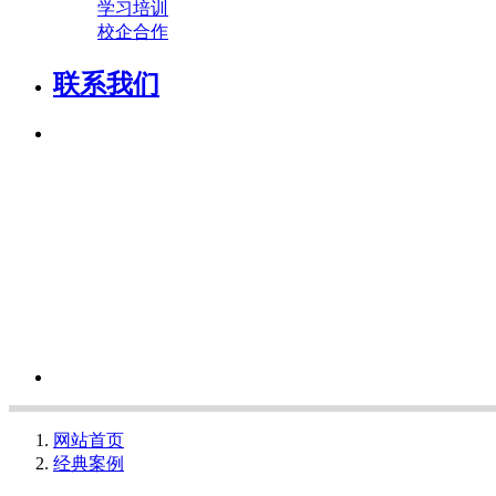
学习培训
校企合作
联系我们
网站首页
经典案例