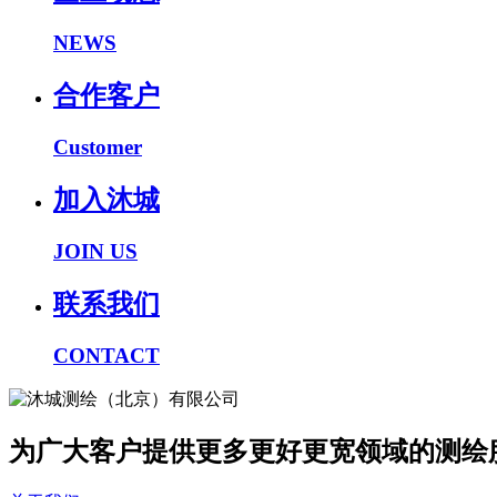
NEWS
合作客户
Customer
加入沐城
JOIN US
联系我们
CONTACT
为广大客户提供更多更好更宽领域的测绘