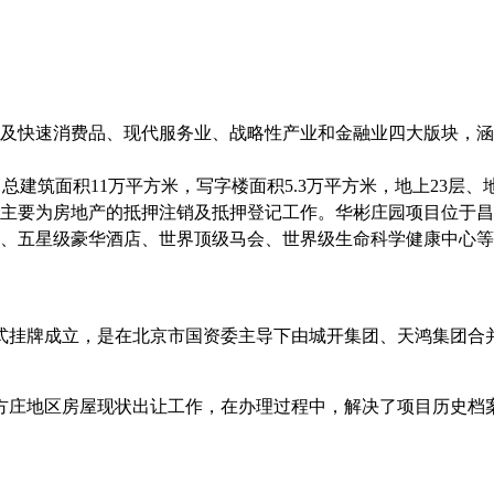
及快速消费品、现代服务业、战略性产业和金融业四大版块，涵盖
总建筑面积11万平方米，写字楼面积5.3万平方米，地上23层
主要为房地产的抵押注销及抵押登记工作。华彬庄园项目位于昌平
、五星级豪华酒店、世界顶级马会、世界级生命科学健康中心等
0日正式挂牌成立，是在北京市国资委主导下由城开集团、天鸿集
方庄地区房屋现状出让工作，在办理过程中，解决了项目历史档