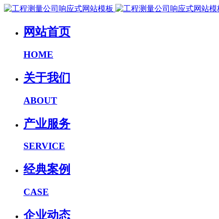
网站首页
HOME
关于我们
ABOUT
产业服务
SERVICE
经典案例
CASE
企业动态