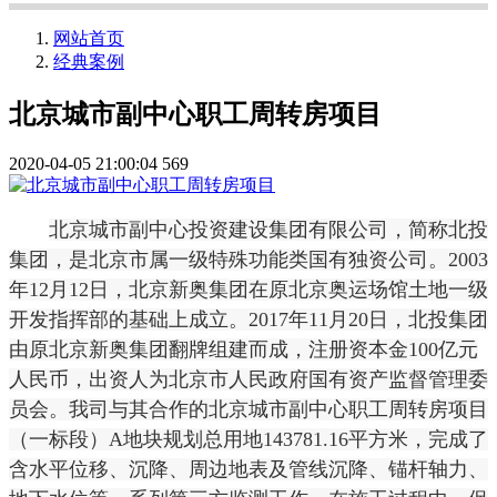
网站首页
经典案例
北京城市副中心职工周转房项目
2020-04-05 21:00:04
569
北京城市副中心投资建设集团有限公司，简称北投
集团，是北京市属一级特殊功能类国有独资公司。
2003
年
12
月
12
日，北京新奥集团在原北京奥运场馆土地一级
开发指挥部的基础上成立。
2017
年
11
月
20
日，北投集团
由原北京新奥集团翻牌组建而成，注册资本金
100
亿元
人民币，出资人为北京市人民政府国有资产监督管理委
员会。我司与其合作的
北京城市副中心职工周转房项目
（一标段）
A
地块规划总用地
143781.16
平方米，完成了
含水平位移、沉降、周边地表及管线沉降、锚杆轴力、