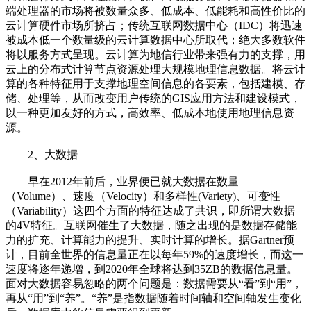
端处理器的市场将被数量众多、低成本、低能耗和高性价比的
云计算硬件市场所挤占；传统互联网数据中心（IDC）将迅速
被成本低一个数量级的云计算数据中心所取代；绝大多数软件
将以服务方式呈现。云计算为地信行业带来强有力的支撑，用
云上的分布式计算节点资源处理大规模地理信息数据。将云计
算的各种特征用于支撑地理空间信息的各要素，包括建模、存
储、处理等，从而改变用户传统的GIS应用方法和建设模式，
以一种更加友好的方式，高效率、低成本地使用地理信息资
源。
2、大数据
早在2012年前后，业界便已就大数据在数量
（Volume）、速度（Velocity）和多样性(Variety)、可变性
（Variability）这四个方面的特征达成了共识，即所谓大数据
的4V特征。互联网催生了大数据，随之出现的是数据存储能
力的扩充、计算能力的提升、实时计算的增长。据Gartner预
计，目前全世界的信息量正在以每年59%的速度增长，而这一
速度将逐年递增，到2020年全球将达到35ZB的数据信息量。
面对大数据容易忽略的两个问题是：数据需要从“看”到“用”，
再从“用”到“养”。“养”是指数据随着时间轴和空间轴发生变化