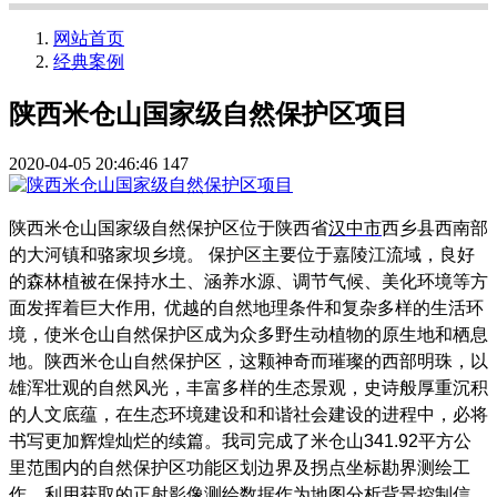
网站首页
经典案例
陕西米仓山国家级自然保护区项目
2020-04-05 20:46:46
147
陕西米仓山国家级自然保护区位于陕西省
汉中市
西乡县西南部
的大河镇和骆家坝乡境。
保护区主要位于嘉陵江流域，良好
的森林植被在保持水土、涵养水源、调节气候、美化环境等方
面发挥着巨大作用
,
优越的自然地理条件和复杂多样的生活环
境，使米仓山自然保护区成为众多野生动植物的原生地和栖息
地。陕西米仓山自然保护区，这颗神奇而璀璨的西部明珠，以
雄浑壮观的自然风光，丰富多样的生态景观，史诗般厚重沉积
的人文底蕴，在生态环境建设和和谐社会建设的进程中，必将
书写更加辉煌灿烂的续篇。我司完成了米仓山
341.92
平方公
里范围内的自然保护区功能区划边界及拐点坐标勘界测绘工
作，利用获取的正射影像测绘数据作为地图分析背景控制信