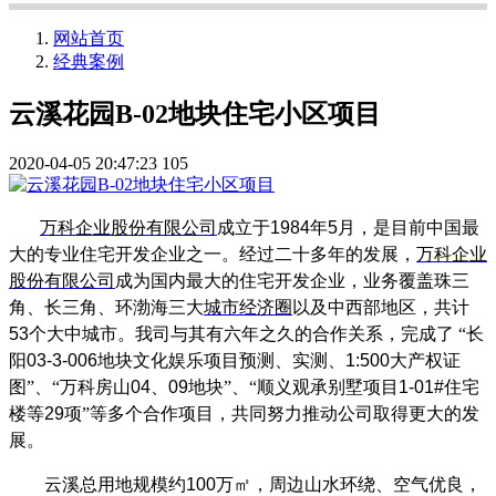
网站首页
经典案例
云溪花园B-02地块住宅小区项目
2020-04-05 20:47:23
105
万科企业股份有限公司
成立于
1984
年
5
月，是目前中国最
大的专业住宅开发企业之一。经过二十多年的发展，
万科企业
股份有限公司
成为国内最大的住宅开发企业，业务覆盖珠三
角、长三角、环渤海三大
城市经济圈
以及中西部地区，共计
53
个大中城市。我司与其有六年之久的合作关系，完成了
“长
阳
03-3-006
地块文化娱乐项目预测、实测、
1:500
大产权证
图”、“万科房山
04
、
09
地块”、“顺义观承别墅项目
1-01#
住宅
楼等
29
项”等多个合作项目，共同努力推动公司取得更大的发
展。
云溪总用地规模约
100
万㎡，周边山水环绕、空气优良，