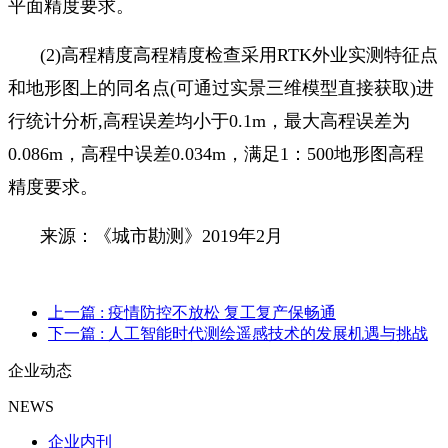
平面精度要求。
(2)
高程精度高程精度检查采用
RTK
外业实测特征点
和地形图上的同名点
(
可通过实景三维模型直接获取
)
进
行统计分析
,
高程误差均小于
0
.
1m
，最大高程误差为
0
.
086m
，高程中误差
0
.
034m
，满足
1
：
500
地形图高程
精度要求。
来源：《城市勘测》
2019
年
2
月
上一篇
: 疫情防控不放松 复工复产保畅通
下一篇
: 人工智能时代测绘遥感技术的发展机遇与挑战
企业动态
NEWS
企业内刊