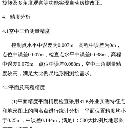
旋转及多角度观察等功能实现自动房檐改正。
4
、精度分析
4.1
空中三角测量精度
控制点水平中误差为
0
.
007m
，高程中误差为
0m
，
点位中误差
0
.
007m
，检查点水平中误差
0
.
038m
，高程
中误差
0
.
079m
，点位中误差
0
.
088m
，空中三角测量精
度较高，满足大比例尺地形图测绘需求。
4.2
平面及高程精度
(1)
平面精度平面精度检查采用
RTK
外业实测特征点
和地形图上的同名点进行统计分析，平面位置精度均小
于
0
.
25m
，中误差
0
.
144m
，满足
1
：
500
大比例尺地形图