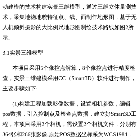
动建模的技术构建实景三维模型，通过三维立体量测技
术，采集地物地貌特征点、线、面制作地形图，基于无
人机倾斜摄影的大比例尺地形图测绘技术路线如图
2
所
示。
3.1
实景三维模型
本项目采用
5
个像控点解算，
8
个像控点进行精度检
查，实景三维建模采用
CC
（
Smart3D
）软件进行制作，
主要步骤如下
:
(1)
构建工程加载影像数据，设置相机参数，编辑
pos
数据，引入控制点及检查点数据，建立好
Smart3D
工
程，本项目采用
2
个相机，需设置
2
个相机文件，分别有
364
张和
266
张影像
;
原始
POS
数据坐标系为
WGS1984
，