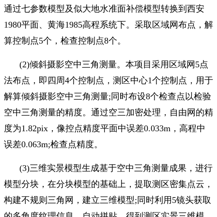
通过七参数模型及似大地水准面补偿模型转换到西安
1980
平面、黄海
1985
高程系统下。采取区域网布点，解
算控制点
5
个，检查控制点
8
个。
(2)
倾斜摄影空中三角测量。本项目采用区域网
5
点
法布点，即四周
4
个控制点，测区中心
1
个控制点，用于
解算倾斜摄影空中三角测量
;
同时布设
8
个检查点以检验
空中三角测量的精度。通过空三加密处理，自由网的精
度为
1.82pix
，像控点精度平面中误差
0
.
033m
，高程中
误差
0
.
063m;
检查点精度。
(3)
三维实景模型生成基于空中三角测量成果，进行
模型分块，在分块模型的基础上，提取测区密集点云，
构建不规则三角网，建立三维模型
;
同时利用
5
镜头获取
的多角度纹理信息，自动拼贴，得到测区实景三维模